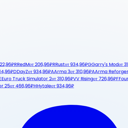
22,96₽
R
RedM
от
206,96₽
R
Rust
от
934,96₽
G
Garry's Mod
от
3
14,96₽
D
DayZ
от
934,96₽
A
Arma 3
от
310,96₽
A
Arma Reforge
E
Euro Truck Simulator 2
от
310,96₽
V
V Rising
от
726,96₽
F
Fou
or 25
от
466,96₽
H
Hytale
от
934,96₽