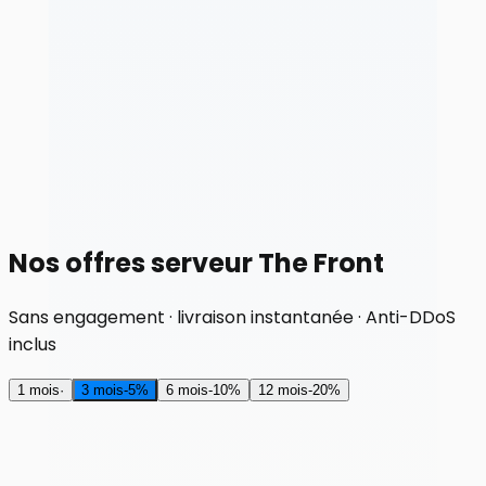
Nos offres serveur The Front
Sans engagement · livraison instantanée · Anti-DDoS
inclus
1 mois
·
3 mois
-
5
%
6 mois
-
10
%
12 mois
-
20
%
RAM