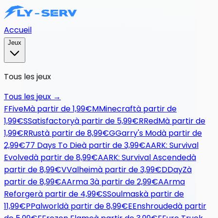
Accueil
Jeux
Tous les jeux
Tous les jeux
→
F
FiveM
à partir de
1,99€
M
Minecraft
à partir de
1,99€
S
Satisfactory
à partir de
5,99€
R
RedM
à partir de
1,99€
R
Rust
à partir de
8,99€
G
Garry's Mod
à partir de
2,99€
7
7 Days To Die
à partir de
3,99€
A
ARK: Survival
Evolved
à partir de
8,99€
A
ARK: Survival Ascended
à
partir de
8,99€
V
Valheim
à partir de
3,99€
D
DayZ
à
partir de
8,99€
A
Arma 3
à partir de
2,99€
A
Arma
Reforger
à partir de
4,99€
S
Soulmask
à partir de
11,99€
P
Palworld
à partir de
8,99€
E
Enshrouded
à partir