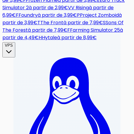
de
5,99€
F
Frozen Flame
à partir de
3,99€
E
Euro Truck
Simulator 2
à partir de
2,99€
V
V Rising
à partir de
6,99€
F
Foundry
à partir de
3,99€
P
Project Zomboid
à
partir de
3,99€
T
The Front
à partir de
7,99€
S
Sons Of
The Forest
à partir de
7,99€
F
Farming Simulator 25
à
partir de
4,49€
H
Hytale
à partir de
8,99€
VPS