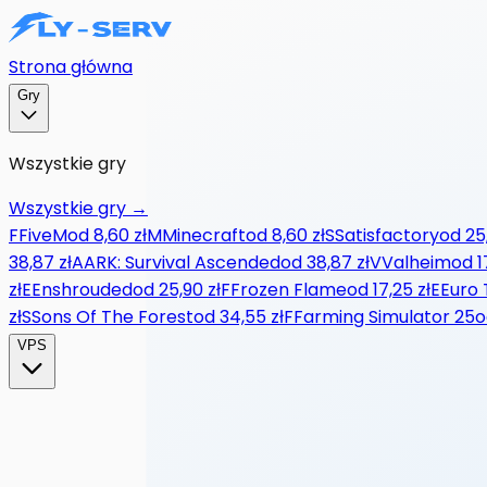
Strona główna
Gry
Wszystkie gry
Wszystkie gry
→
F
FiveM
od
8,60 zł
M
Minecraft
od
8,60 zł
S
Satisfactory
od
25
38,87 zł
A
ARK: Survival Ascended
od
38,87 zł
V
Valheim
od
1
zł
E
Enshrouded
od
25,90 zł
F
Frozen Flame
od
17,25 zł
E
Euro 
zł
S
Sons Of The Forest
od
34,55 zł
F
Farming Simulator 25
o
VPS