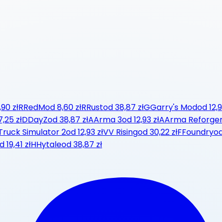
,90 zł
R
RedM
od
8,60 zł
R
Rust
od
38,87 zł
G
Garry's Mod
od
12,9
7,25 zł
D
DayZ
od
38,87 zł
A
Arma 3
od
12,93 zł
A
Arma Reforge
Truck Simulator 2
od
12,93 zł
V
V Rising
od
30,22 zł
F
Foundry
o
d
19,41 zł
H
Hytale
od
38,87 zł