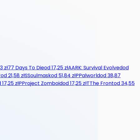
3 zł
7
7 Days To Die
od
17,25 zł
A
ARK: Survival Evolved
od
r
od
21,58 zł
S
Soulmask
od
51,84 zł
P
Palworld
od
38,87
d
17,25 zł
P
Project Zomboid
od
17,25 zł
T
The Front
od
34,55