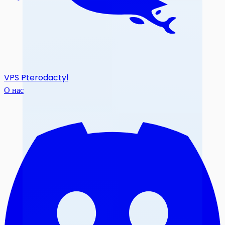
VPS Pterodactyl
О нас