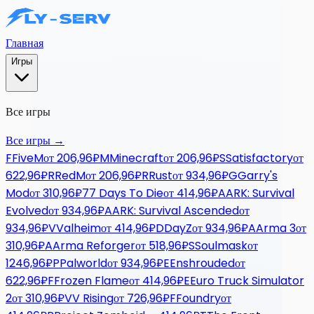
Главная
Игры
Все игры
Все игры
→
F
FiveM
от
206,96₽
M
Minecraft
от
206,96₽
S
Satisfactory
от
622,96₽
R
RedM
от
206,96₽
R
Rust
от
934,96₽
G
Garry's
Mod
от
310,96₽
7
7 Days To Die
от
414,96₽
A
ARK: Survival
Evolved
от
934,96₽
A
ARK: Survival Ascended
от
934,96₽
V
Valheim
от
414,96₽
D
DayZ
от
934,96₽
A
Arma 3
от
310,96₽
A
Arma Reforger
от
518,96₽
S
Soulmask
от
1246,96₽
P
Palworld
от
934,96₽
E
Enshrouded
от
622,96₽
F
Frozen Flame
от
414,96₽
E
Euro Truck Simulator
2
от
310,96₽
V
V Rising
от
726,96₽
F
Foundry
от