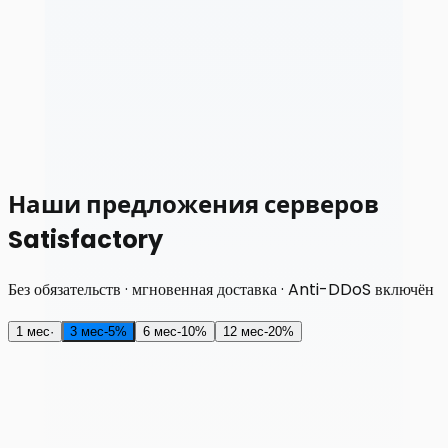
Наши предложения серверов
Satisfactory
Без обязательств · мгновенная доставка · Anti-DDoS включён
1 мес
·
3 мес
-
5
%
6 мес
-
10
%
12 мес
-
20
%
RAM