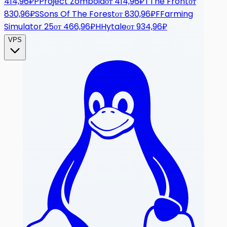
414,96₽
P
Project Zomboid
от
414,96₽
T
The Front
от
830,96₽
S
Sons Of The Forest
от
830,96₽
F
Farming
Simulator 25
от
466,96₽
H
Hytale
от
934,96₽
VPS