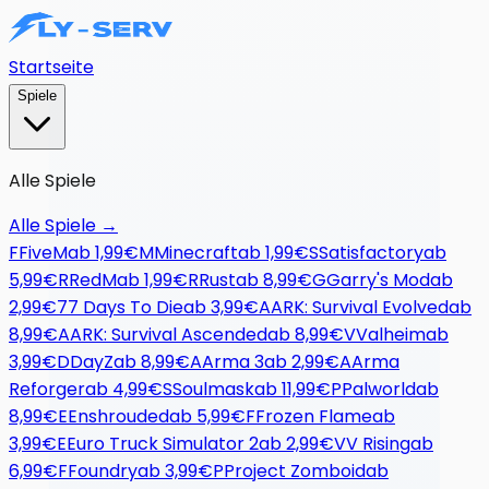
Startseite
Spiele
Alle Spiele
Alle Spiele
→
F
FiveM
ab
1,99€
M
Minecraft
ab
1,99€
S
Satisfactory
ab
5,99€
R
RedM
ab
1,99€
R
Rust
ab
8,99€
G
Garry's Mod
ab
2,99€
7
7 Days To Die
ab
3,99€
A
ARK: Survival Evolved
ab
8,99€
A
ARK: Survival Ascended
ab
8,99€
V
Valheim
ab
3,99€
D
DayZ
ab
8,99€
A
Arma 3
ab
2,99€
A
Arma
Reforger
ab
4,99€
S
Soulmask
ab
11,99€
P
Palworld
ab
8,99€
E
Enshrouded
ab
5,99€
F
Frozen Flame
ab
3,99€
E
Euro Truck Simulator 2
ab
2,99€
V
V Rising
ab
6,99€
F
Foundry
ab
3,99€
P
Project Zomboid
ab