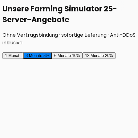
Unsere Farming Simulator 25-
Server-Angebote
Ohne Vertragsbindung · sofortige Lieferung · Anti-DDoS
inklusive
1 Monat
·
3 Monate
-
5
%
6 Monate
-
10
%
12 Monate
-
20
%
RAM
3 GB
4,27€
inkl. MwSt./Monat
4,49€
RAM (DDR5)
3 GB
Speicher (NVMe)
10 GB
Prozessor (Ryzen 9 7950X3D)
1 vCore
Slots
Unbegrenzt