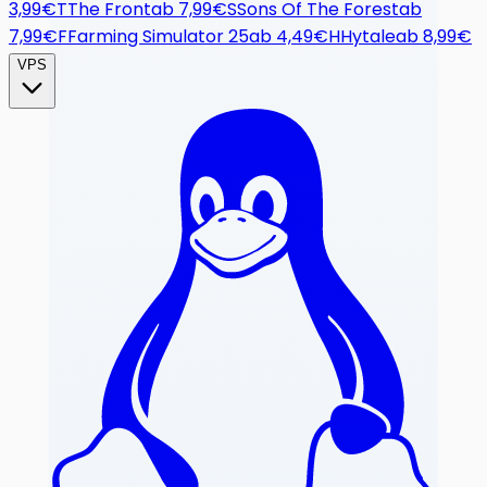
3,99€
T
The Front
ab
7,99€
S
Sons Of The Forest
ab
7,99€
F
Farming Simulator 25
ab
4,49€
H
Hytale
ab
8,99€
VPS