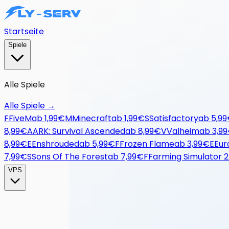
Startseite
Spiele
Alle Spiele
Alle Spiele
→
F
FiveM
ab
1,99€
M
Minecraft
ab
1,99€
S
Satisfactory
ab
5,9
8,99€
A
ARK: Survival Ascended
ab
8,99€
V
Valheim
ab
3,9
8,99€
E
Enshrouded
ab
5,99€
F
Frozen Flame
ab
3,99€
E
Eur
7,99€
S
Sons Of The Forest
ab
7,99€
F
Farming Simulator 
VPS