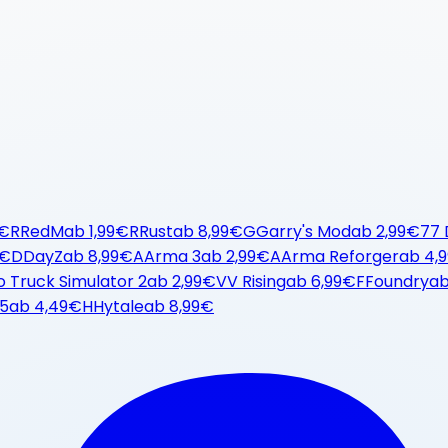
9€
R
RedM
ab
1,99€
R
Rust
ab
8,99€
G
Garry's Mod
ab
2,99€
7
7 
9€
D
DayZ
ab
8,99€
A
Arma 3
ab
2,99€
A
Arma Reforger
ab
4,
o Truck Simulator 2
ab
2,99€
V
V Rising
ab
6,99€
F
Foundry
a
25
ab
4,49€
H
Hytale
ab
8,99€