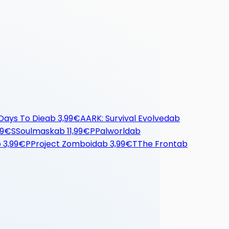
Days To Die
ab
3,99€
A
ARK: Survival Evolved
ab
99€
S
Soulmask
ab
11,99€
P
Palworld
ab
b
3,99€
P
Project Zomboid
ab
3,99€
T
The Front
ab