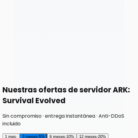
Nuestras ofertas de servidor ARK:
Survival Evolved
Sin compromiso · entrega instantánea · Anti-DDoS
incluido
1 mes
·
3 meses
-
5
%
6 meses
-
10
%
12 meses
-
20
%