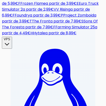
de
5,99€
F
Frozen Flame
a partir de
3,99€
E
Euro Truck
Simulator 2
a partir de
2,99€
V
V Rising
a partir de
6,99€
F
Foundry
a partir de
3,99€
P
Project Zomboid
a
partir de
3,99€
T
The Front
a partir de
7,99€
S
Sons Of
The Forest
a partir de
7,99€
F
Farming Simulator 25
a
partir de
4,49€
H
Hytale
a partir de
8,99€
VPS