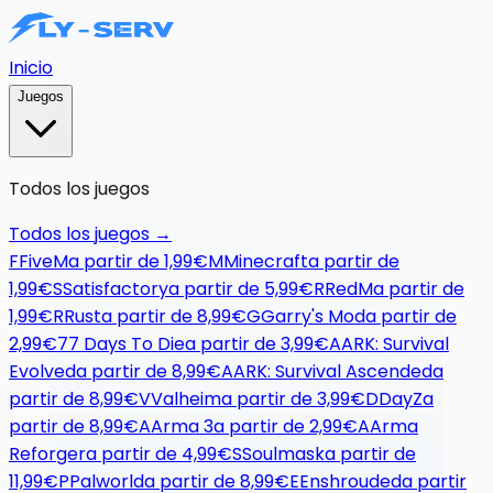
Inicio
Juegos
Todos los juegos
Todos los juegos
→
F
FiveM
a partir de
1,99€
M
Minecraft
a partir de
1,99€
S
Satisfactory
a partir de
5,99€
R
RedM
a partir de
1,99€
R
Rust
a partir de
8,99€
G
Garry's Mod
a partir de
2,99€
7
7 Days To Die
a partir de
3,99€
A
ARK: Survival
Evolved
a partir de
8,99€
A
ARK: Survival Ascended
a
partir de
8,99€
V
Valheim
a partir de
3,99€
D
DayZ
a
partir de
8,99€
A
Arma 3
a partir de
2,99€
A
Arma
Reforger
a partir de
4,99€
S
Soulmask
a partir de
11,99€
P
Palworld
a partir de
8,99€
E
Enshrouded
a partir