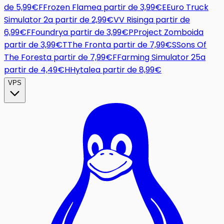
de
5,99€
F
Frozen Flame
a partir de
3,99€
E
Euro Truck
Simulator 2
a partir de
2,99€
V
V Rising
a partir de
6,99€
F
Foundry
a partir de
3,99€
P
Project Zomboid
a
partir de
3,99€
T
The Front
a partir de
7,99€
S
Sons Of
The Forest
a partir de
7,99€
F
Farming Simulator 25
a
partir de
4,49€
H
Hytale
a partir de
8,99€
VPS