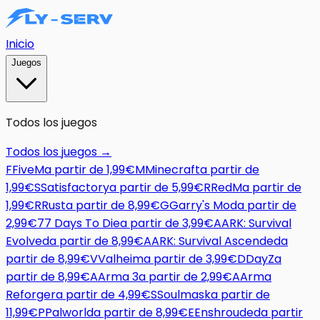
Inicio
Juegos
Todos los juegos
Todos los juegos
→
F
FiveM
a partir de
1,99€
M
Minecraft
a partir de
1,99€
S
Satisfactory
a partir de
5,99€
R
RedM
a partir de
1,99€
R
Rust
a partir de
8,99€
G
Garry's Mod
a partir de
2,99€
7
7 Days To Die
a partir de
3,99€
A
ARK: Survival
Evolved
a partir de
8,99€
A
ARK: Survival Ascended
a
partir de
8,99€
V
Valheim
a partir de
3,99€
D
DayZ
a
partir de
8,99€
A
Arma 3
a partir de
2,99€
A
Arma
Reforger
a partir de
4,99€
S
Soulmask
a partir de
11,99€
P
Palworld
a partir de
8,99€
E
Enshrouded
a partir