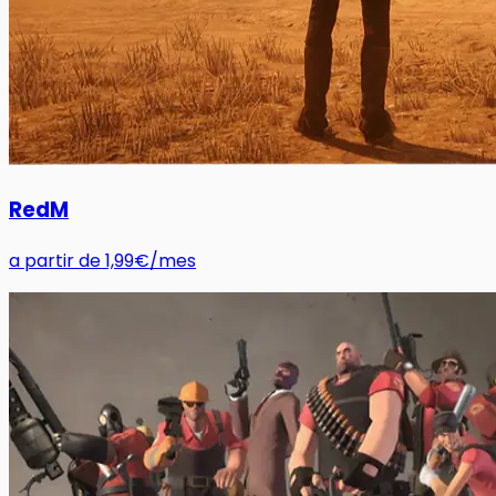
RedM
a partir de
1,99€
/mes