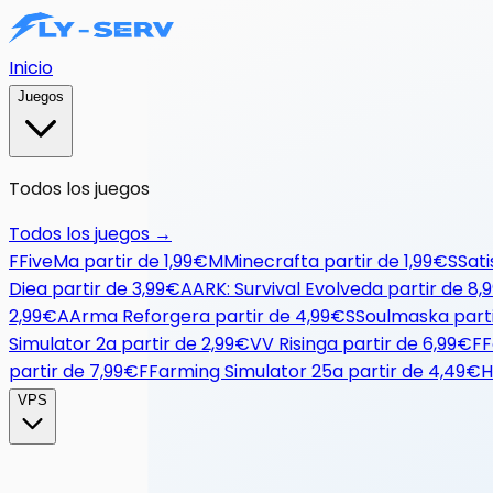
Inicio
Juegos
Todos los juegos
Todos los juegos
→
F
FiveM
a partir de
1,99€
M
Minecraft
a partir de
1,99€
S
Sati
Die
a partir de
3,99€
A
ARK: Survival Evolved
a partir de
8,
2,99€
A
Arma Reforger
a partir de
4,99€
S
Soulmask
a part
Simulator 2
a partir de
2,99€
V
V Rising
a partir de
6,99€
F
F
partir de
7,99€
F
Farming Simulator 25
a partir de
4,49€
H
VPS