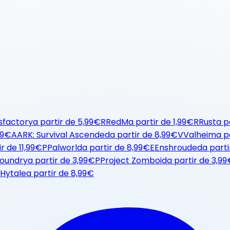
sfactory
a partir de
5,99€
R
RedM
a partir de
1,99€
R
Rust
a p
99€
A
ARK: Survival Ascended
a partir de
8,99€
V
Valheim
a p
ir de
11,99€
P
Palworld
a partir de
8,99€
E
Enshrouded
a parti
oundry
a partir de
3,99€
P
Project Zomboid
a partir de
3,99
Hytale
a partir de
8,99€