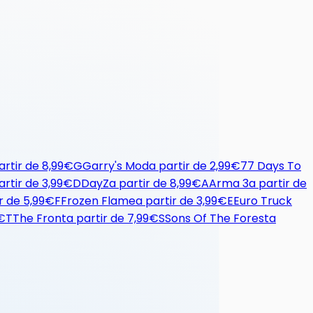
artir de
8,99€
G
Garry's Mod
a partir de
2,99€
7
7 Days To
artir de
3,99€
D
DayZ
a partir de
8,99€
A
Arma 3
a partir de
r de
5,99€
F
Frozen Flame
a partir de
3,99€
E
Euro Truck
€
T
The Front
a partir de
7,99€
S
Sons Of The Forest
a