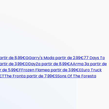
artir de
8,99€
G
Garry's Mod
a partir de
2,99€
7
7 Days To
artir de
3,99€
D
DayZ
a partir de
8,99€
A
Arma 3
a partir de
r de
5,99€
F
Frozen Flame
a partir de
3,99€
E
Euro Truck
€
T
The Front
a partir de
7,99€
S
Sons Of The Forest
a