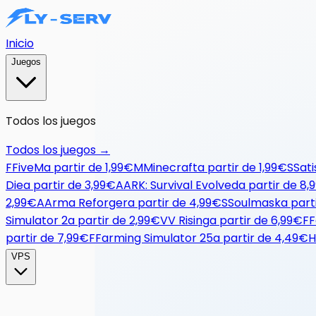
Inicio
Juegos
Todos los juegos
Todos los juegos
→
F
FiveM
a partir de
1,99€
M
Minecraft
a partir de
1,99€
S
Sati
Die
a partir de
3,99€
A
ARK: Survival Evolved
a partir de
8,
2,99€
A
Arma Reforger
a partir de
4,99€
S
Soulmask
a part
Simulator 2
a partir de
2,99€
V
V Rising
a partir de
6,99€
F
F
partir de
7,99€
F
Farming Simulator 25
a partir de
4,49€
H
VPS