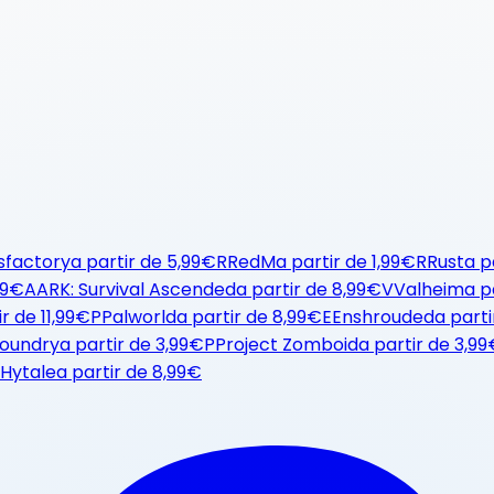
sfactory
a partir de
5,99€
R
RedM
a partir de
1,99€
R
Rust
a p
99€
A
ARK: Survival Ascended
a partir de
8,99€
V
Valheim
a p
ir de
11,99€
P
Palworld
a partir de
8,99€
E
Enshrouded
a parti
oundry
a partir de
3,99€
P
Project Zomboid
a partir de
3,99
Hytale
a partir de
8,99€