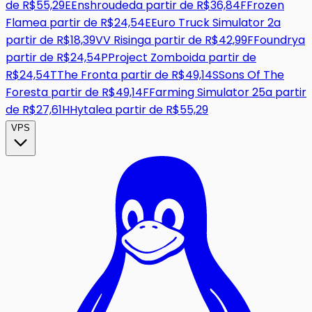
de
R$55,29
E
Enshrouded
a partir de
R$36,84
F
Frozen
Flame
a partir de
R$24,54
E
Euro Truck Simulator 2
a
partir de
R$18,39
V
V Rising
a partir de
R$42,99
F
Foundry
a
partir de
R$24,54
P
Project Zomboid
a partir de
R$24,54
T
The Front
a partir de
R$49,14
S
Sons Of The
Forest
a partir de
R$49,14
F
Farming Simulator 25
a partir
de
R$27,61
H
Hytale
a partir de
R$55,29
VPS