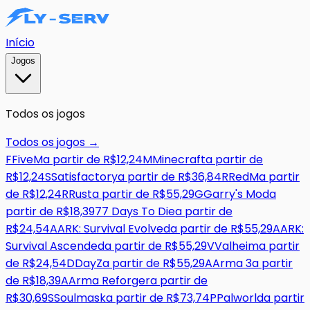
Início
Jogos
Todos os jogos
Todos os jogos
→
F
FiveM
a partir de
R$12,24
M
Minecraft
a partir de
R$12,24
S
Satisfactory
a partir de
R$36,84
R
RedM
a partir
de
R$12,24
R
Rust
a partir de
R$55,29
G
Garry's Mod
a
partir de
R$18,39
7
7 Days To Die
a partir de
R$24,54
A
ARK: Survival Evolved
a partir de
R$55,29
A
ARK:
Survival Ascended
a partir de
R$55,29
V
Valheim
a partir
de
R$24,54
D
DayZ
a partir de
R$55,29
A
Arma 3
a partir
de
R$18,39
A
Arma Reforger
a partir de
R$30,69
S
Soulmask
a partir de
R$73,74
P
Palworld
a partir