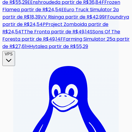
de
R$55,29
E
Enshrouded
a partir de
R$36,84
F
Frozen
Flame
a partir de
R$24,54
E
Euro Truck Simulator 2
a
partir de
R$18,39
V
V Rising
a partir de
R$42,99
F
Foundry
a
partir de
R$24,54
P
Project Zomboid
a partir de
R$24,54
T
The Front
a partir de
R$49,14
S
Sons Of The
Forest
a partir de
R$49,14
F
Farming Simulator 25
a partir
de
R$27,61
H
Hytale
a partir de
R$55,29
VPS