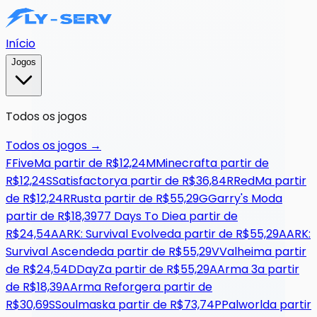
Início
Jogos
Todos os jogos
Todos os jogos
→
F
FiveM
a partir de
R$12,24
M
Minecraft
a partir de
R$12,24
S
Satisfactory
a partir de
R$36,84
R
RedM
a partir
de
R$12,24
R
Rust
a partir de
R$55,29
G
Garry's Mod
a
partir de
R$18,39
7
7 Days To Die
a partir de
R$24,54
A
ARK: Survival Evolved
a partir de
R$55,29
A
ARK:
Survival Ascended
a partir de
R$55,29
V
Valheim
a partir
de
R$24,54
D
DayZ
a partir de
R$55,29
A
Arma 3
a partir
de
R$18,39
A
Arma Reforger
a partir de
R$30,69
S
Soulmask
a partir de
R$73,74
P
Palworld
a partir