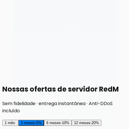
Nossas ofertas de servidor RedM
Sem fidelidade · entrega instantânea · Anti-DDoS
incluído
1 mês
·
3 meses
-
5
%
6 meses
-
10
%
12 meses
-
20
%