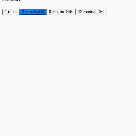
1 mês
·
3 meses
-
5
%
6 meses
-
10
%
12 meses
-
20
%
RAM
4 GB
R$35,00
com impostos/mês
R$36,84
RAM (DDR5)
4 GB
Armazenamento (NVMe)
15 GB
Processador (Ryzen 9 7950X3D)
2 vCore
Slots
Ilimitado
Largura de banda
1 Gbit/s