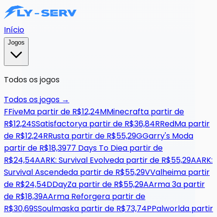
Início
Jogos
Todos os jogos
Todos os jogos
→
F
FiveM
a partir de
R$12,24
M
Minecraft
a partir de
R$12,24
S
Satisfactory
a partir de
R$36,84
R
RedM
a partir
de
R$12,24
R
Rust
a partir de
R$55,29
G
Garry's Mod
a
partir de
R$18,39
7
7 Days To Die
a partir de
R$24,54
A
ARK: Survival Evolved
a partir de
R$55,29
A
ARK:
Survival Ascended
a partir de
R$55,29
V
Valheim
a partir
de
R$24,54
D
DayZ
a partir de
R$55,29
A
Arma 3
a partir
de
R$18,39
A
Arma Reforger
a partir de
R$30,69
S
Soulmask
a partir de
R$73,74
P
Palworld
a partir