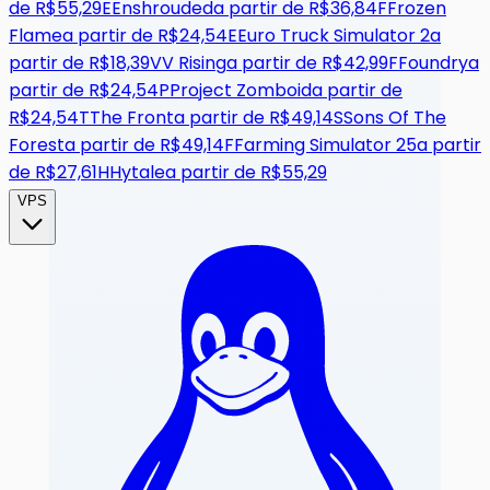
de
R$55,29
E
Enshrouded
a partir de
R$36,84
F
Frozen
Flame
a partir de
R$24,54
E
Euro Truck Simulator 2
a
partir de
R$18,39
V
V Rising
a partir de
R$42,99
F
Foundry
a
partir de
R$24,54
P
Project Zomboid
a partir de
R$24,54
T
The Front
a partir de
R$49,14
S
Sons Of The
Forest
a partir de
R$49,14
F
Farming Simulator 25
a partir
de
R$27,61
H
Hytale
a partir de
R$55,29
VPS