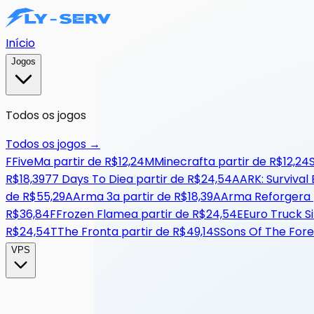
Início
Jogos
Todos os jogos
Todos os jogos
→
F
FiveM
a partir de
R$12,24
M
Minecraft
a partir de
R$12,24
R$18,39
7
7 Days To Die
a partir de
R$24,54
A
ARK: Survival
de
R$55,29
A
Arma 3
a partir de
R$18,39
A
Arma Reforger
a
R$36,84
F
Frozen Flame
a partir de
R$24,54
E
Euro Truck S
R$24,54
T
The Front
a partir de
R$49,14
S
Sons Of The Fore
VPS