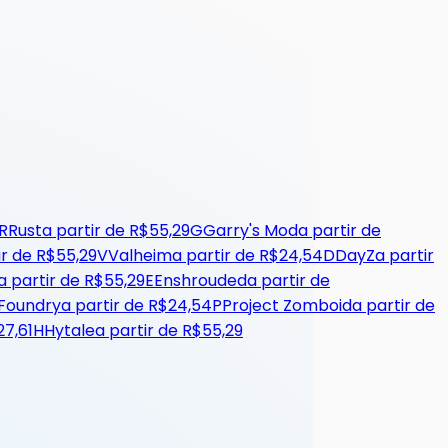
R
Rust
a partir de
R$55,29
G
Garry's Mod
a partir de
ir de
R$55,29
V
Valheim
a partir de
R$24,54
D
DayZ
a partir
a partir de
R$55,29
E
Enshrouded
a partir de
Foundry
a partir de
R$24,54
P
Project Zomboid
a partir de
27,61
H
Hytale
a partir de
R$55,29