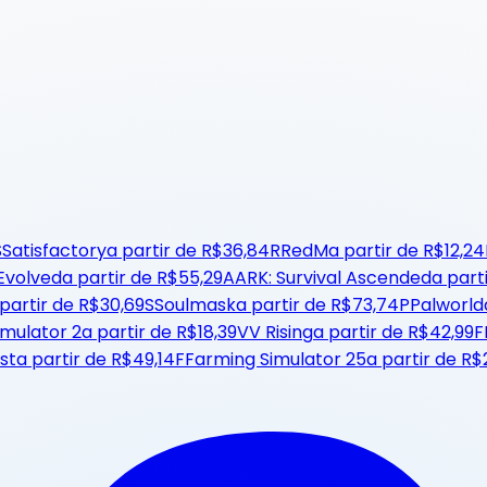
S
Satisfactory
a partir de
R$36,84
R
RedM
a partir de
R$12,24
 Evolved
a partir de
R$55,29
A
ARK: Survival Ascended
a part
 partir de
R$30,69
S
Soulmask
a partir de
R$73,74
P
Palworld
imulator 2
a partir de
R$18,39
V
V Rising
a partir de
R$42,99
F
st
a partir de
R$49,14
F
Farming Simulator 25
a partir de
R$