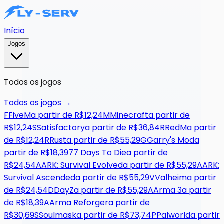
Início
Jogos
Todos os jogos
Todos os jogos
→
F
FiveM
a partir de
R$12,24
M
Minecraft
a partir de
R$12,24
S
Satisfactory
a partir de
R$36,84
R
RedM
a partir
de
R$12,24
R
Rust
a partir de
R$55,29
G
Garry's Mod
a
partir de
R$18,39
7
7 Days To Die
a partir de
R$24,54
A
ARK: Survival Evolved
a partir de
R$55,29
A
ARK:
Survival Ascended
a partir de
R$55,29
V
Valheim
a partir
de
R$24,54
D
DayZ
a partir de
R$55,29
A
Arma 3
a partir
de
R$18,39
A
Arma Reforger
a partir de
R$30,69
S
Soulmask
a partir de
R$73,74
P
Palworld
a partir