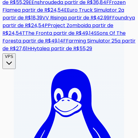
de
R$55,29
E
Enshrouded
a partir de
R$36,84
F
Frozen
Flame
a partir de
R$24,54
E
Euro Truck Simulator 2
a
partir de
R$18,39
V
V Rising
a partir de
R$42,99
F
Foundry
a
partir de
R$24,54
P
Project Zomboid
a partir de
R$24,54
T
The Front
a partir de
R$49,14
S
Sons Of The
Forest
a partir de
R$49,14
F
Farming Simulator 25
a partir
de
R$27,61
H
Hytale
a partir de
R$55,29
VPS