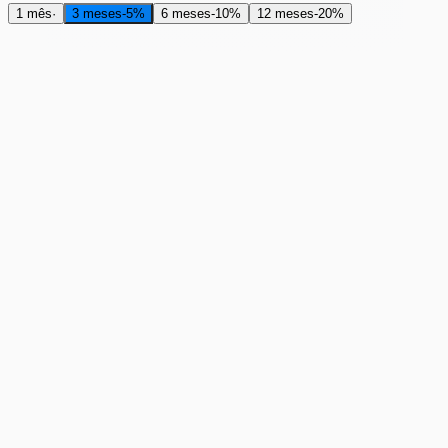
1 mês
·
3 meses
-
5
%
6 meses
-
10
%
12 meses
-
20
%
RAM
2 GB
R$17,47
com impostos/mês
R$18,39
RAM (DDR5)
2 GB
Armazenamento (NVMe)
20 GB
Processador (Ryzen 9 7950X3D)
1 vCore
Slots
Ilimitado
Largura de banda
1 Gbit/s