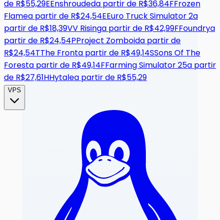
de
R$55,29
E
Enshrouded
a partir de
R$36,84
F
Frozen
Flame
a partir de
R$24,54
E
Euro Truck Simulator 2
a
partir de
R$18,39
V
V Rising
a partir de
R$42,99
F
Foundry
a
partir de
R$24,54
P
Project Zomboid
a partir de
R$24,54
T
The Front
a partir de
R$49,14
S
Sons Of The
Forest
a partir de
R$49,14
F
Farming Simulator 25
a partir
de
R$27,61
H
Hytale
a partir de
R$55,29
VPS