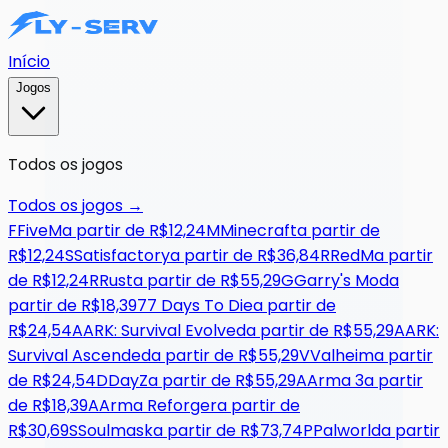
Início
Jogos
Todos os jogos
Todos os jogos
→
F
FiveM
a partir de
R$12,24
M
Minecraft
a partir de
R$12,24
S
Satisfactory
a partir de
R$36,84
R
RedM
a partir
de
R$12,24
R
Rust
a partir de
R$55,29
G
Garry's Mod
a
partir de
R$18,39
7
7 Days To Die
a partir de
R$24,54
A
ARK: Survival Evolved
a partir de
R$55,29
A
ARK:
Survival Ascended
a partir de
R$55,29
V
Valheim
a partir
de
R$24,54
D
DayZ
a partir de
R$55,29
A
Arma 3
a partir
de
R$18,39
A
Arma Reforger
a partir de
R$30,69
S
Soulmask
a partir de
R$73,74
P
Palworld
a partir