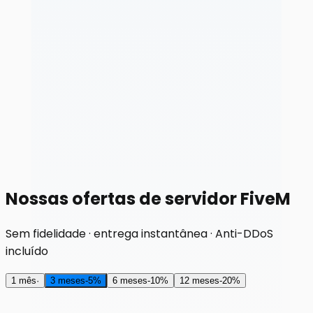
Nossas ofertas de servidor FiveM
Sem fidelidade · entrega instantânea · Anti-DDoS
incluído
1 mês
·
3 meses
-
5
%
6 meses
-
10
%
12 meses
-
20
%